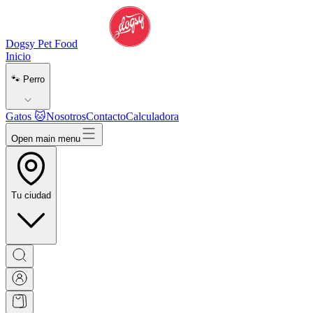
Dogsy Pet Food
Inicio
🐾 Perro
Gatos 🐱
Nosotros
Contacto
Calculadora
Open main menu
Tu ciudad