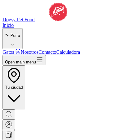
Dogsy Pet Food
Inicio
🐾 Perro
Gatos 🐱
Nosotros
Contacto
Calculadora
Open main menu
Tu ciudad