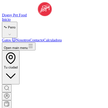
Dogsy Pet Food
Inicio
🐾 Perro
Gatos 🐱
Nosotros
Contacto
Calculadora
Open main menu
Tu ciudad